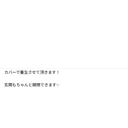
養生とは？？
建物の保護を目的とした家屋をビニールメッシュシート
で覆う工程です。
付帯部、玄関周り、窓、室外機はもちろんのこと施主様の車🚘、バ
イク🛵、自転車🚲などにも簡単に取り外しが可能な専用のシート
カバーで養生させて頂きます！
玄関もちゃんと開閉できます✨