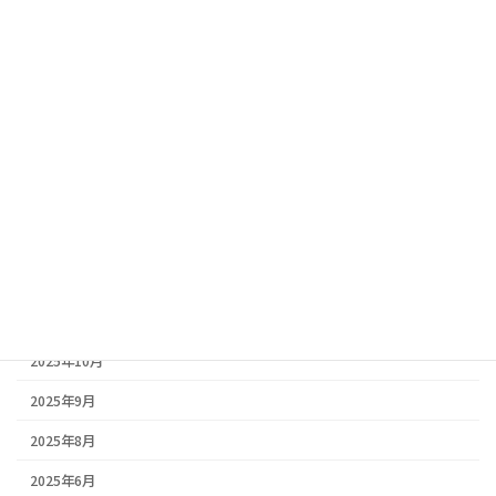
2026年2月5日
その他
防水工事見積もり.com様に掲載していただきました｜防水工事情
報サイトのご紹介
2026年2月5日
豆知識
三田市・丹波市・丹波篠山市｜春の塗装はいつがベスト？地域別
の気候比較と失敗しない塗装ポイント🏠
アーカイブ
2026年2月
2026年1月
2025年10月
2025年9月
2025年8月
2025年6月