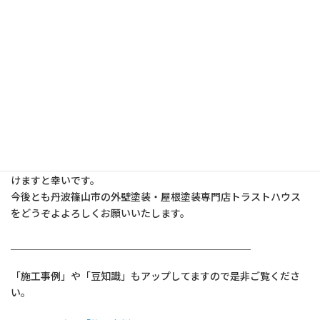
「トラストハウス」へぜひ一度ご相談くだ
さい！！
最後まで読んで頂きまして、誠にありがとうございます。
もし分からない事やご不明点などございましたら、「トラストハ
ウス」までお問合せ下さい。
お問合せ時、相談時に決して無理な営業は行ないません。
万が一、無理な営業などが有りましたら弊社までお声掛けいただ
けますと幸いです。
今後とも丹波篠山市の外壁塗装・屋根塗装専門店トラストハウス
をどうぞよよろしくお願いいたします。
＿＿＿＿＿＿＿＿＿＿＿＿＿＿＿＿＿＿＿＿＿＿＿＿
「施工事例」や「豆知識」もアップしてますので是非ご覧くださ
い。