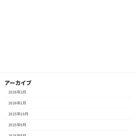
2026年2月5日
その他
不用品回収・粗大ゴミ処分なら「片付け侍」のご紹介
2026年2月5日
その他
防水工事見積もり.com様に掲載していただきました｜防水工事情
報サイトのご紹介
2026年2月5日
豆知識
三田市・丹波市・丹波篠山市｜春の塗装はいつがベスト？地域別
の気候比較と失敗しない塗装ポイント🏠
アーカイブ
2026年2月
2026年1月
2025年10月
2025年9月
2025年8月