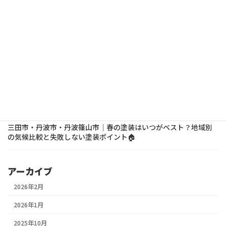
ン便利屋「便利屋お助けマスター」のご紹介
2026年2月5日
その他
不用品回収・粗大ゴミ処分なら「片付け侍」のご紹介
2026年2月5日
その他
防水工事見積もり.com様に掲載していただきました｜防水工事情
報サイトのご紹介
2026年2月5日
豆知識
三田市・丹波市・丹波篠山市｜春の塗装はいつがベスト？地域別
の気候比較と失敗しない塗装ポイント🏠
アーカイブ
2026年2月
2026年1月
2025年10月