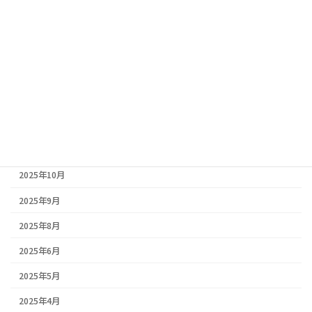
2026年2月5日
豆知識
三田市・丹波市・丹波篠山市｜春の塗装はいつがベスト？地域別
の気候比較と失敗しない塗装ポイント🏠
アーカイブ
2026年2月
2026年1月
2025年10月
2025年9月
2025年8月
2025年6月
2025年5月
2025年4月