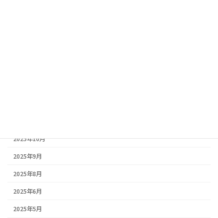
防水工事見積もり.com様に掲載していただきました｜防水工事情
報サイトのご紹介
2026年2月5日
豆知識
三田市・丹波市・丹波篠山市｜春の塗装はいつがベスト？地域別
の気候比較と失敗しない塗装ポイント🏠
アーカイブ
2026年2月
2026年1月
2025年10月
2025年9月
2025年8月
2025年6月
2025年5月