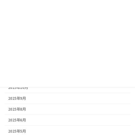
防水工事見積もり.com様に掲載していただきました｜防水工事情
報サイトのご紹介
2026年2月5日
豆知識
三田市・丹波市・丹波篠山市｜春の塗装はいつがベスト？地域別
の気候比較と失敗しない塗装ポイント🏠
アーカイブ
2026年2月
2026年1月
2025年10月
2025年9月
2025年8月
2025年6月
2025年5月